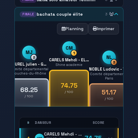
bachata couple élite
3
FINALE
Planning
Imprimer
CM
MJ
1
NL
2
CARELS Mehdi - ELAMARI LENTILLON Martiane
3
MAUREL julien - GOMEZ Laura
Shine academie
NOBLE Ludovic - VARENNES NORA-MARIA
Comité départemental
Bouches-du-Rhône
Comité départemental
Paris
74.75
68.25
51.17
/ 100
/ 100
/ 100
#
DANSEUR
SCORE
CARELS Mehdi - ELAMARI LENTILLON Martiane