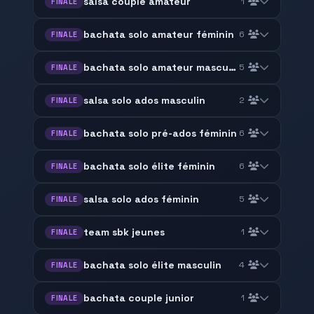
salsa couple amateur
1
FINALE
bachata solo amateur féminin
6
FINALE
bachata solo amateur masculin
5
FINALE
salsa solo ados masculin
2
FINALE
bachata solo pré-ados féminin
6
FINALE
bachata solo élite féminin
6
FINALE
salsa solo ados féminin
5
FINALE
team sbk jeunes
1
FINALE
bachata solo élite masculin
4
FINALE
bachata couple junior
1
FINALE