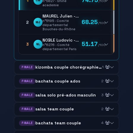
74.75
1
CM
n°5827 · Shine
/100
academie
MAUREL Julien - GOMEZ Laura
68.25
n°5195 · Comité
2
MJ
/100
départemental
Bouches-du-Rhône
NOBLE Ludovic - VARENNES NORA-MARIA
51.17
3
NL
n°6276 · Comité
/100
départemental Paris
kizomba couple chorégraphie amateur
1
FINALE
bachata couple ados
2
FINALE
salsa solo pré-ados masculin
3
FINALE
salsa team couple
2
FINALE
bachata team couple
4
FINALE