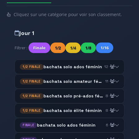
Cliquez sur une catégorie pour voir son classement.
Jour 1
Filtrer :
Finale
1/2
1/4
1/8
1/16
bachata solo ados féminin
12
1/2 FINALE
bachata solo amateur féminin
11
1/2 FINALE
bachata solo pré-ados féminin
8
1/2 FINALE
bachata solo élite féminin
8
1/2 FINALE
bachata solo ados féminin
6
FINALE