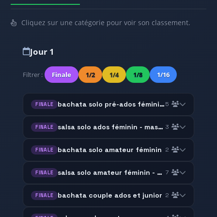
Cliquez sur une catégorie pour voir son classement.
Jour 1
Filtrer :
Finale
1/2
1/4
1/8
1/16
bachata solo pré-ados féminin - masculin
5
FINALE
salsa solo ados féminin - masculin
3
FINALE
bachata solo amateur féminin
2
FINALE
salsa solo amateur féminin - masculin
7
FINALE
bachata couple ados et junior
2
FINALE