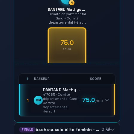
1
DANTAND Mathys - NZOGHE MVEANG PRINCE FITZGERALD GABRIEL
Comité départemental
Gard - Comité
départemental Hérault
75.0
/ 100
#
DANSEUR
SCORE
DANTAND Mathys - NZOGHE MVEANG PRINCE FITZGERALD GABRIEL
n°7085 · Comité
75.0
départemental Gard -
1
DM
/100
Comité
départemental
Hérault
bachata solo élite féminin - masculin
2
FINALE