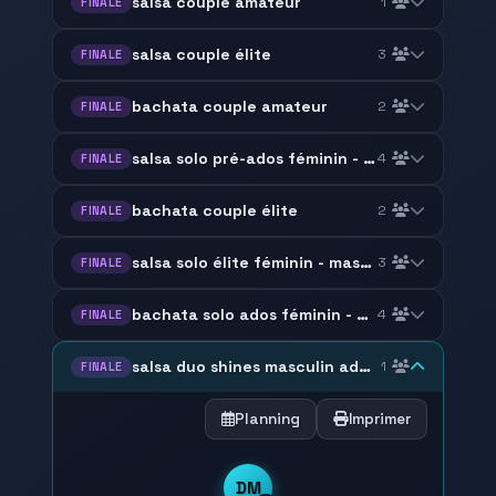
salsa couple amateur
1
FINALE
salsa couple élite
3
FINALE
bachata couple amateur
2
FINALE
salsa solo pré-ados féminin - masculin
4
FINALE
bachata couple élite
2
FINALE
salsa solo élite féminin - masculin
3
FINALE
bachata solo ados féminin - masculin
4
FINALE
salsa duo shines masculin ados adulte
1
FINALE
Planning
Imprimer
DM