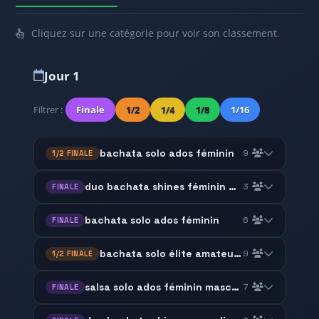
Cliquez sur une catégorie pour voir son classement.
Jour 1
Filtrer :
Finale
1/2
1/4
1/8
1/16
bachata solo ados féminin
9
1/2 FINALE
duo bachata shines féminin ados adulte
3
FINALE
bachata solo ados féminin
6
FINALE
bachata solo élite amateur masculin
9
1/2 FINALE
salsa solo ados féminin masculin
7
FINALE