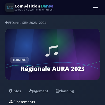
Compétition
Danse
Scores & classements en direct
FFDanse SBK 2023- 2024
TERMINÉ
Régionale AURA 2023
Infos
Jugement
Planning
Classements