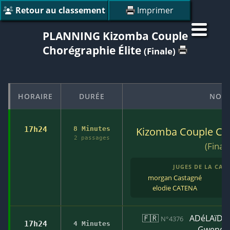
Retour au classement
Imprimer
PLANNING Kizomba Couple
Chorégraphie Élite
(Finale)
HORAIRE
DURÉE
NOM
17h24
8 Minutes
Kizomba Couple Cho
2 passages
(Finale
JUGES DE LA CATÉ
morgan Castagné
elodie CATENA
🇫🇷
ADéLAïDE 
N°4376
17h24
4 Minutes
Gwendo