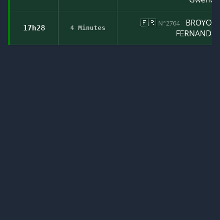
🇫🇷
BROYON-D
N°2764
17h28
4 Minutes
FERNANDES