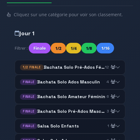
Cliquez sur une catégorie pour voir son classement.
Jour 1
Filtrer :
Finale
1/2
1/4
1/8
1/16
Bachata Solo Pré-Ados Féminin
12
1/2 FINALE
Bachata Solo Ados Masculin
4
FINALE
Bachata Solo Amateur Féminin
6
FINALE
Bachata Solo Pré-Ados Masculin
3
FINALE
Salsa Solo Enfants
1
FINALE