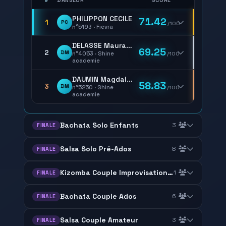
PHILIPPON CECILE
71.42
1
PC
/100
n°5193 · Fievra
DELASSE Mauranne
69.25
2
DM
n°4053 · Shine
/100
academie
DAUMIN Magdalena
58.83
3
DM
n°5250 · Shine
/100
academie
Bachata Solo Enfants
3
FINALE
Salsa Solo Pré-Ados
8
FINALE
Kizomba Couple Improvisation Urban Kiz
1
FINALE
Bachata Couple Ados
6
FINALE
Salsa Couple Amateur
3
FINALE