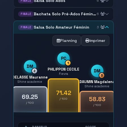
Salsa Solo Ados
6
FINALE
Bachata Solo Pré-Ados Féminin
6
FINALE
Salsa Solo Amateur Féminin
3
FINALE
Planning
Imprimer
PC
1
DM
PHILIPPON CECILE
DM
2
Fievra
3
DELASSE Mauranne
DAUMIN Magdalena
Shine academie
Shine academie
71.42
69.25
58.83
/ 100
/ 100
/ 100
#
DANSEUR
SCORE