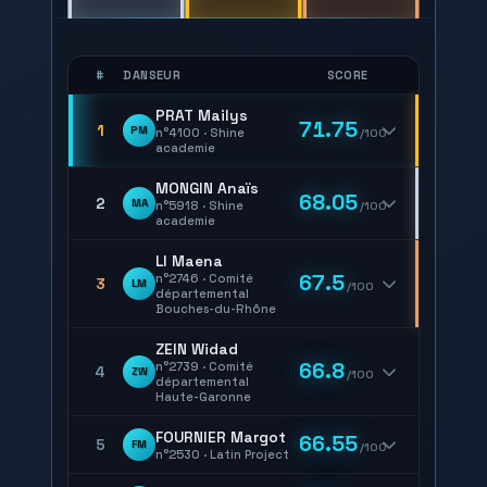
#
DANSEUR
SCORE
PRAT Mailys
71.75
1
PM
n°4100 · Shine
/100
academie
MONGIN Anaïs
68.05
2
MA
n°5918 · Shine
/100
academie
LI Maena
67.5
n°2746 · Comité
3
LM
/100
départemental
Bouches-du-Rhône
ZEIN Widad
66.8
n°2739 · Comité
4
ZW
/100
départemental
Haute-Garonne
FOURNIER Margot
66.55
5
FM
/100
n°2530 · Latin Project