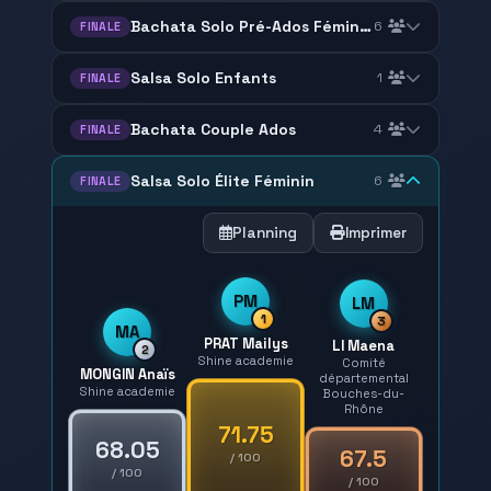
Bachata Solo Pré-Ados Féminin
6
FINALE
Salsa Solo Enfants
1
FINALE
Bachata Couple Ados
4
FINALE
Salsa Solo Élite Féminin
6
FINALE
Planning
Imprimer
PM
LM
1
3
MA
PRAT Mailys
LI Maena
2
Shine academie
Comité
MONGIN Anaïs
départemental
Shine academie
Bouches-du-
Rhône
71.75
68.05
67.5
/ 100
/ 100
/ 100