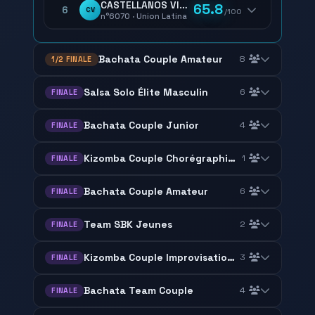
CASTELLANOS VIVIAN
65.8
6
CV
/100
n°6070 · Union Latina
Bachata Couple Amateur
8
1/2 FINALE
Salsa Solo Élite Masculin
6
FINALE
Bachata Couple Junior
4
FINALE
Kizomba Couple Chorégraphie Amateur
1
FINALE
Bachata Couple Amateur
6
FINALE
Team SBK Jeunes
2
FINALE
Kizomba Couple Improvisation Urban Kiz
3
FINALE
Bachata Team Couple
4
FINALE