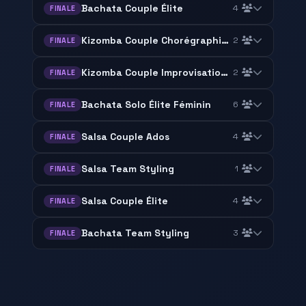
Bachata Couple Élite
4
FINALE
Kizomba Couple Chorégraphie Élite
2
FINALE
Kizomba Couple Improvisation Trad/semba
2
FINALE
Bachata Solo Élite Féminin
6
FINALE
Salsa Couple Ados
4
FINALE
Salsa Team Styling
1
FINALE
Salsa Couple Élite
4
FINALE
Bachata Team Styling
3
FINALE