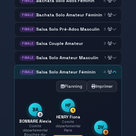
Bachata Solo Ados Féminin
6
FINALE
Bachata Solo Amateur Féminin
7
FINALE
Salsa Solo Pré-Ados Masculin
3
FINALE
Salsa Couple Amateur
3
FINALE
Salsa Solo Amateur Masculin
1
FINALE
Salsa Solo Amateur Féminin
4
FINALE
Planning
Imprimer
HF
BA
1
2
HENRY Fiona
BONNAIRE Alexia
Comité
Comité
départemental
DV
départemental
Paris
3
Bouches-du-