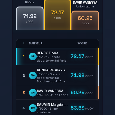
DAVID VANESSA
Rhône
Union Latina
72.17
71.92
60.25
/ 100
/ 100
/ 100
#
DANSEUR
SCORE
HENRY Fiona
72.17
1
HF
n°5625 · Comité
/100
départemental Paris
BONNAIRE Alexia
71.92
n°5368 · Comité
2
BA
/100
départemental
Bouches-du-Rhône
DAVID VANESSA
60.25
3
DV
/100
n°4392 · Union Latina
DAUMIN Magdalena
53.83
4
DM
n°5250 · Shine
/100
academie