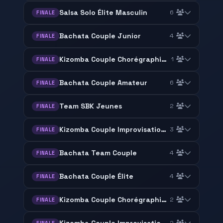
Salsa Solo Élite Masculin
6
FINALE
Bachata Couple Junior
4
FINALE
Kizomba Couple Chorégraphie Amateur
1
FINALE
Bachata Couple Amateur
6
FINALE
Team SBK Jeunes
2
FINALE
Kizomba Couple Improvisation Urban Kiz
3
FINALE
Bachata Team Couple
4
FINALE
Bachata Couple Élite
4
FINALE
Kizomba Couple Chorégraphie Élite
2
FINALE