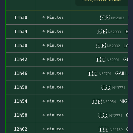
🇫🇷
RO
11h30
4 Minutes
N°2903
🇫🇷
IENT
11h34
4 Minutes
N°2900
🇫🇷
LAR
11h38
4 Minutes
N°2902
🇫🇷
GUIL
11h42
4 Minutes
N°2901
🇫🇷
GAILLAR
11h46
4 Minutes
N°2791
🇫🇷
DI
11h50
4 Minutes
N°3771
🇫🇷
NIGUE
11h54
4 Minutes
N°2954
🇫🇷
GIB
11h58
4 Minutes
N°2771
🇫🇷
GR
12h02
4 Minutes
N°4139