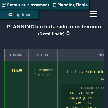
Retour au classement
Planning Finale
Imprimer
PLANNING bachata solo ados féminin
(Demi-finale)
HORAIRE
DURÉE
NOM
11h30
36 Minutes
bachata solo ados
9 passages
finale
JUGES DE LA CATÉ
Mauro ACEVEDO
David RIQUELME
Javier Padilla
Pierre Jean FERRANDO