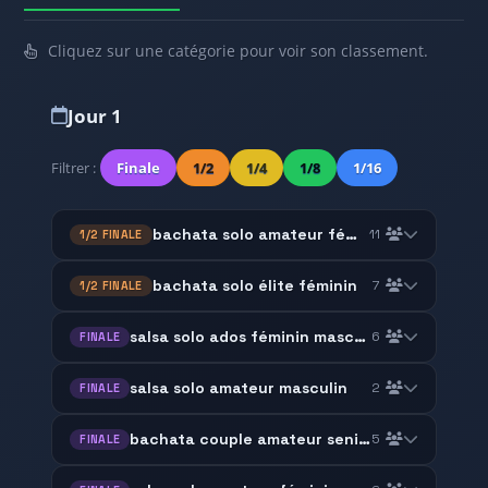
Cliquez sur une catégorie pour voir son classement.
Jour 1
Filtrer :
Finale
1/2
1/4
1/8
1/16
bachata solo amateur féminin
11
1/2 FINALE
bachata solo élite féminin
7
1/2 FINALE
salsa solo ados féminin masculin
6
FINALE
salsa solo amateur masculin
2
FINALE
bachata couple amateur senior
5
FINALE