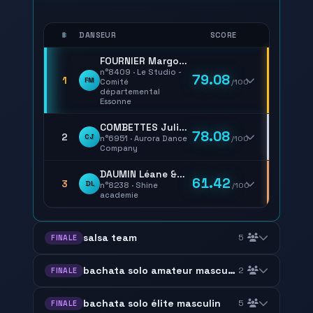
#
DANSEUR
SCORE
FOURNIER Margot & BARDIN Solène
n°8409 · Le Studio -
79.08
1
FM
Comité
/100
départemental
Essonne
COMBETTES Julie & RUSCITTO Georgia
78.08
2
CJ
n°6951 · Aurora Dance
/100
Company
DAUMIN Léane & DAUMIN Magdalena
61.42
3
DL
n°8238 · Shine
/100
academie
salsa team
5
FINALE
bachata solo amateur masculin
2
FINALE
bachata solo élite masculin
5
FINALE