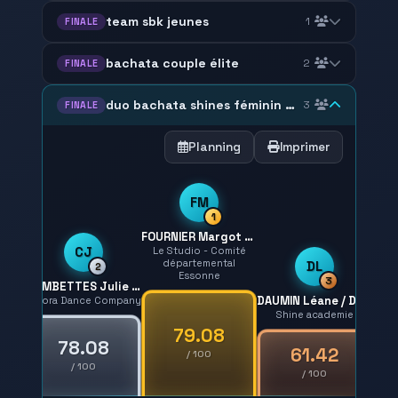
team sbk jeunes
1
FINALE
bachata couple élite
2
FINALE
duo bachata shines féminin ados adulte
3
FINALE
Planning
Imprimer
FM
1
FOURNIER Margot / BARDIN Solène
CJ
Le Studio - Comité
départemental
DL
2
Essonne
3
COMBETTES Julie / RUSCITTO Georgia
DAUMIN Léane / DAUMIN Magdalena
Aurora Dance Company
Shine academie
79.08
78.08
61.42
/ 100
/ 100
/ 100