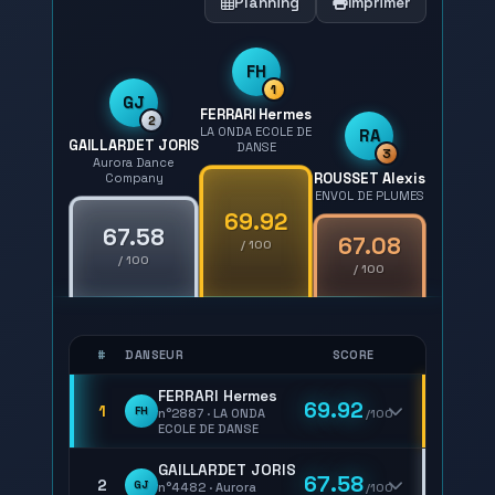
Planning
Imprimer
FH
1
GJ
FERRARI Hermes
2
LA ONDA ECOLE DE
RA
GAILLARDET JORIS
DANSE
3
Aurora Dance
ROUSSET Alexis
Company
ENVOL DE PLUMES
69.92
67.58
67.08
/ 100
/ 100
/ 100
#
DANSEUR
SCORE
FERRARI Hermes
69.92
1
FH
n°2887 · LA ONDA
/100
ECOLE DE DANSE
GAILLARDET JORIS
67.58
2
GJ
n°4482 · Aurora
/100