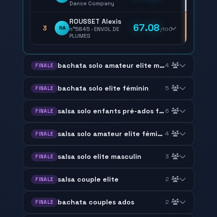
Dance Company
ROUSSET Alexis
67.08
3
RA
n°5845 · ENVOL DE
/100
PLUMES
bachata solo amateur elite masculin
4
FINALE
bachata solo elite féminin
5
FINALE
salsa solo enfants pré-ados féminin masculin
6
FINALE
salsa solo amateur elite féminin
4
FINALE
salsa solo elite masculin
3
FINALE
salsa couple elite
2
FINALE
bachata couples ados
2
FINALE