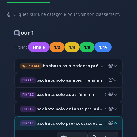
Cliquez sur une catégorie pour voir son classement.
Jour 1
Filtrer :
Finale
1/2
1/4
1/8
1/16
bachata solo enfants pré-ados féminin
9
1/2 FINALE
bachata solo amateur féminin
5
FINALE
bachata solo ados féminin
7
FINALE
bachata solo enfants pré-ados féminin
6
FINALE
bachata solo pré-ados/ados masculin
3
FINALE