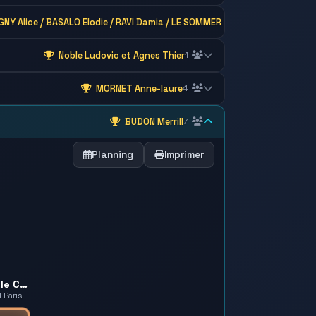
IGNY Alice / BASALO Elodie / RAVI Damia / LE SOMMER Chloé / GRECK ELSA
2
Noble Ludovic et Agnes Thier
1
MORNET Anne-laure
4
BUDON Merrill
7
Planning
Imprimer
SAADA Camille Gisèle Charlotte
 Paris