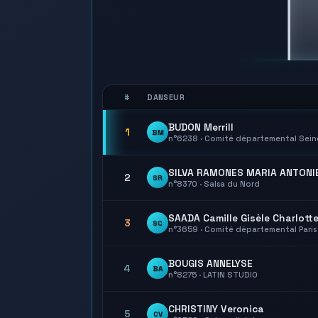
#
DANSEUR
BUDON Merrill
1
BM
n°6238 · Comité départemental Sein
SILVA RAMONES MARIA ANTONI
2
SR
n°8370 · Salsa du Nord
SAADA Camille Gisèle Charlott
3
SC
n°3659 · Comité départemental Paris
BOUGIS ANNELYSE
4
BA
n°8275 · LATIN STUDIO
CHRISTINY Veronica
5
CV