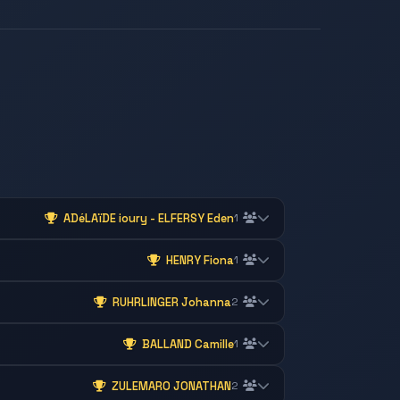
ADéLAïDE ioury - ELFERSY Eden
1
HENRY Fiona
1
RUHRLINGER Johanna
2
BALLAND Camille
1
ZULEMARO JONATHAN
2