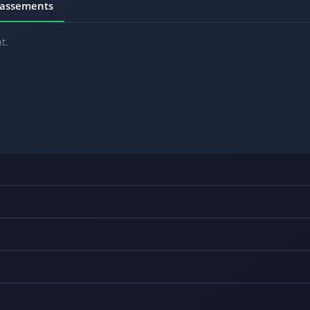
lassements
t.