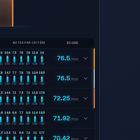
SCORE
NOTES PAR CRITÈRE
.6
15.4
7.3
7.5
7.8
11.9
19
76.5
/100
EC
CHO
TEC
MUS
DIF
CON
TIM
.8
14.7
7.7
7.8
7.8
12.4
18.3
76.5
/100
EC
CHO
TEC
MUS
DIF
CON
TIM
.3
14.4
7.1
7.3
7.1
11.5
17.5
72.25
/100
EC
CHO
TEC
MUS
DIF
CON
TIM
.6
14.6
6.6
7.7
6.8
11.4
18.3
71.92
/100
EC
CHO
TEC
MUS
DIF
CON
TIM
.3
13.3
7.1
6.8
7.2
11
17.7
70.42
/100