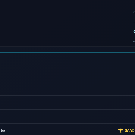
T
6
T
6
T
lte
SAADA