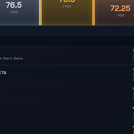
76.5
72.25
/ 100
/ 100
/ 100
7
e-Saint-Denis
T
7
ETA
T
7
e
T
6
T
7