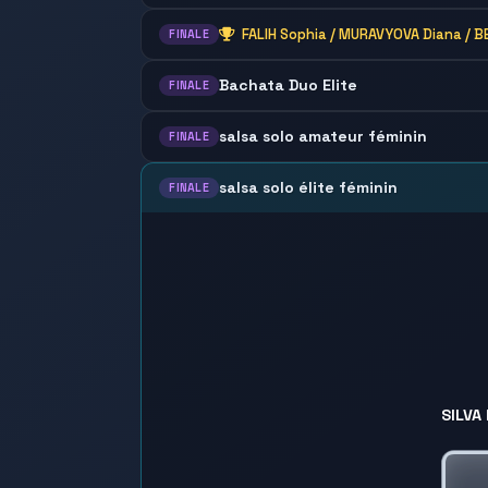
bachata team styling
FALIH Sophia / MURAVYOVA Diana / BEN
FINALE
Bachata Duo Elite
FINALE
salsa solo amateur féminin
FINALE
salsa solo élite féminin
FINALE