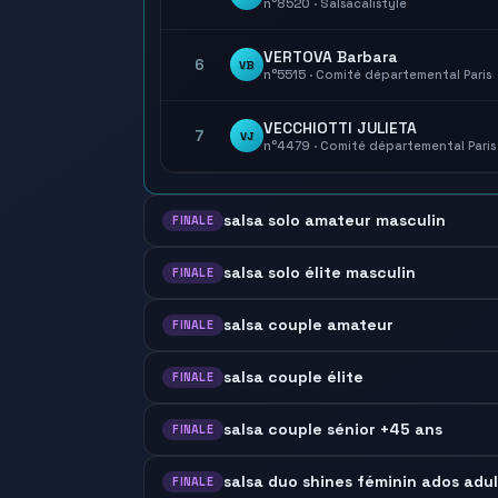
n°8520 · Salsacalistyle
VERTOVA Barbara
6
VB
n°5515 · Comité départemental Paris
VECCHIOTTI JULIETA
7
VJ
n°4479 · Comité départemental Paris
salsa solo amateur masculin
FINALE
salsa solo élite masculin
FINALE
salsa couple amateur
FINALE
salsa couple élite
FINALE
salsa couple sénior +45 ans
FINALE
salsa duo shines féminin ados adu
FINALE