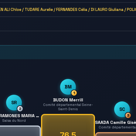
 ALI Chloe / TUDARE Aurelie / FERNANDES Célia / DI LAURO Giuliana / POL
BM
1
BUDON Merrill
SR
Comité départemental Seine-
2
SC
Saint-Denis
SILVA RAMONES MARIA ANTONIETA
3
Salsa du Nord
Comité départemental
76.5