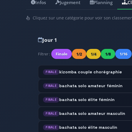
Infos
Jugement
Planning
C
Cliquez sur une catégorie pour voir son classemen
Jour 1
Filtrer :
Finale
1/2
1/4
1/8
1/16
kizomba couple chorégraphie
FINALE
bachata solo amateur féminin
FINALE
bachata solo élite féminin
FINALE
bachata solo amateur masculin
FINALE
bachata solo élite masculin
FINALE