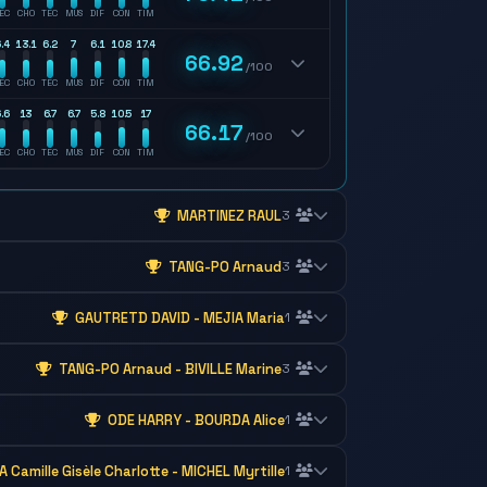
EC
CHO
TEC
MUS
DIF
CON
TIM
.4
13.1
6.2
7
6.1
10.8
17.4
66.92
/100
EC
CHO
TEC
MUS
DIF
CON
TIM
.6
13
6.7
6.7
5.8
10.5
17
66.17
/100
EC
CHO
TEC
MUS
DIF
CON
TIM
MARTINEZ RAUL
3
TANG-PO Arnaud
3
GAUTRETD DAVID - MEJIA Maria
1
TANG-PO Arnaud - BIVILLE Marine
3
ODE HARRY - BOURDA Alice
1
 Camille Gisèle Charlotte - MICHEL Myrtille
1